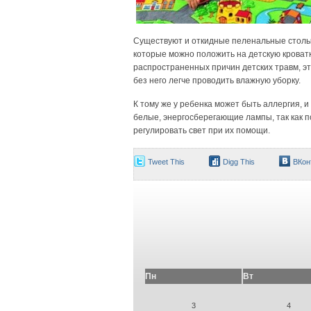
Существуют и откидные пеленальные столы-
которые можно положить на детскую кроватку
распространенных причин детских травм, эт
без него легче проводить влажную уборку.
К тому же у ребенка может быть аллергия, 
белые, энергосберегающие лампы, так как п
регулировать свет при их помощи.
Tweet This
Digg This
ВКон
Пн
Вт
3
4