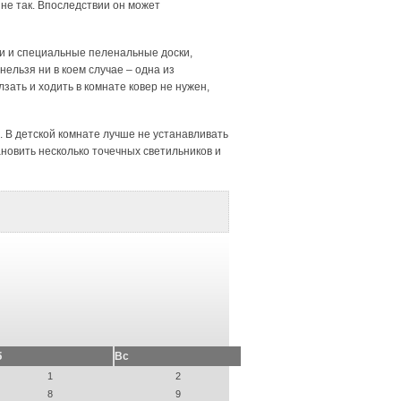
 не так. Впоследствии он может
ки и специальные пеленальные доски,
нельзя ни в коем случае – одна из
зать и ходить в комнате ковер не нужен,
. В детской комнате лучше не устанавливать
ановить несколько точечных светильников и
б
Вс
1
2
8
9