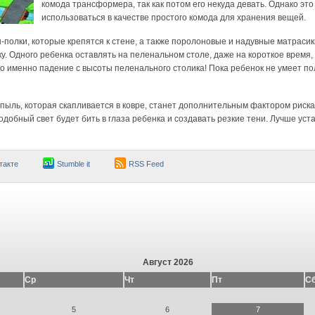
комода трансформера, так как потом его некуда девать. Однако это
использоваться в качестве простого комода для хранения вещей.
полки, которые крепятся к стене, а также поролоновые и надувные матраси
. Одного ребенка оставлять на пеленальном столе, даже на короткое время, 
о именно падение с высоты пеленального столика! Пока ребенок не умеет пол
и пыль, которая скапливается в ковре, станет дополнительным фактором риска
одобный свет будет бить в глаза ребенка и создавать резкие тени. Лучше уст
такте
Stumble it
RSS Feed
Август 2026
Ср
Чт
Пт
С
5
6
7