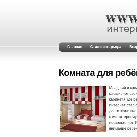
Главная
Стили интерьера
Воз
Комната для ребё
Младший и сред
расширяет свои
кабинета, где 
интернет стал 
достаточно вме
компьютерному 
несколько лет. 
внимание ребён