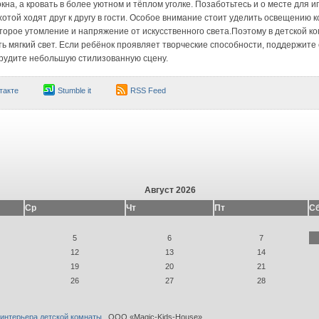
на, а кровать в более уютном и тёплом уголке. Позаботьтесь и о месте для иг
отой ходят друг к другу в гости. Особое внимание стоит уделить освещению 
торое утомление и напряжение от искусственного света.Поэтому в детской 
 мягкий свет. Если ребёнок проявляет творческие способности, поддержите 
рудите небольшую стилизованную сцену.
такте
Stumble it
RSS Feed
Август 2026
Ср
Чт
Пт
С
5
6
7
12
13
14
19
20
21
26
27
28
 интерьера детской комнаты
. ООО «Magic-Kids-House»