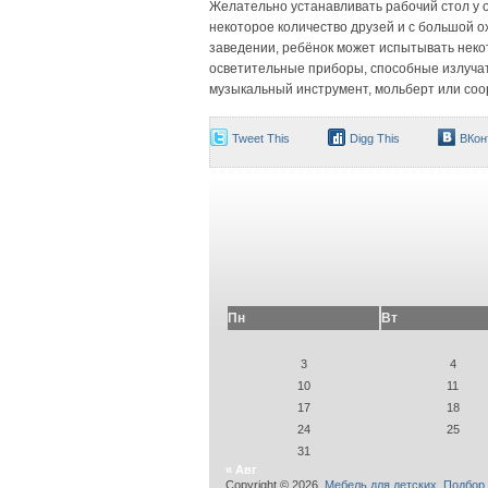
Желательно устанавливать рабочий стол у ок
некоторое количество друзей и с большой ох
заведении, ребёнок может испытывать неко
осветительные приборы, способные излучать
музыкальный инструмент, мольберт или соо
Tweet This
Digg This
ВКон
Пн
Вт
3
4
10
11
17
18
24
25
31
« Авг
Copyright © 2026
,Мебель для детских. Подбор