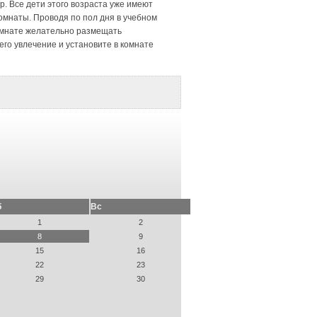
р. Все дети этого возраста уже имеют
комнаты. Проводя по пол дня в учебном
комнате желательно размещать
его увлечение и установите в комнате
б
Вс
1
2
8
9
15
16
22
23
29
30