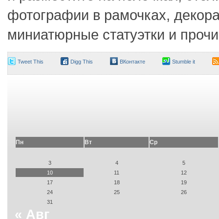
фотографии в рамочках, декора
миниатюрные статуэтки и проч
Tweet This
Digg This
ВКонтакте
Stumble it
Пн
Вт
Ср
3
4
5
10
11
12
17
18
19
24
25
26
31
« Авг