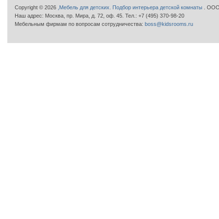
Copyright © 2026
,Мебель для детских. Подбор интерьера детской комнаты
. ООО
Наш адрес: Москва, пр. Мира, д. 72, оф. 45. Тел.: +7 (495) 370-98-20
Мебельным фирмам по вопросам сотрудничества:
boss@kidsrooms.ru